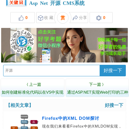
Asp
Net
开源
CMS系统
0
收 藏
赏
分享
0
好搜一下
上一篇
下一篇
〈
〉
如何创建标准化代码以在VS中实现
通过ASP.NET实现Web打印的三种
敏捷开发
方法
【相关文章】
好搜一下
Firefox中的XML DOM探讨
现在我们来看看Firefox中的XMLDOM实现，