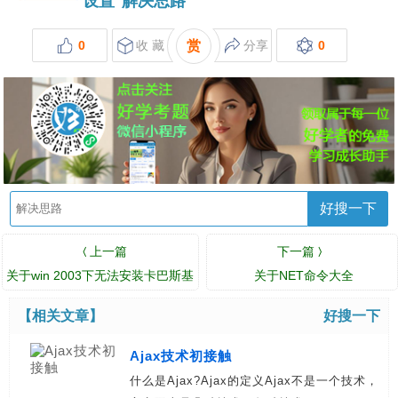
设置
解决思路
0
收 藏
赏
分享
0
好搜一下
上一篇
下一篇
〈
〉
关于win 2003下无法安装卡巴斯基
关于NET命令大全
问题的解决方案
【相关文章】
好搜一下
Ajax技术初接触
什么是Ajax?Ajax的定义Ajax不是一个技术，