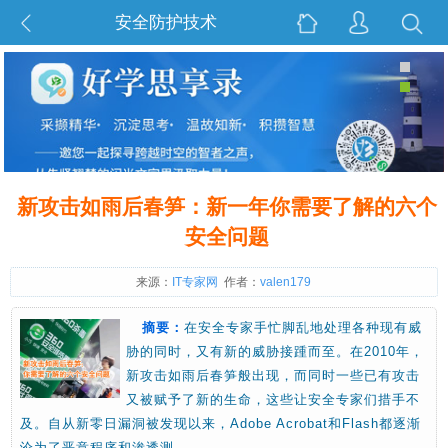
安全防护技术
新攻击如雨后春笋：新一年你需要了解的六个
安全问题
来源：
IT专家网
作者：
valen179
摘要：
在安全专家手忙脚乱地处理各种现有威
胁的同时，又有新的威胁接踵而至。在2010年，
新攻击如雨后春笋般出现，而同时一些已有攻击
又被赋予了新的生命，这些让安全专家们措手不
及。自从新零日漏洞被发现以来，Adobe Acrobat和Flash都逐渐
沦为了恶意程序和渗透测…