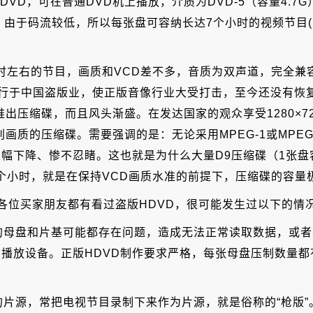
VD，可在普通DVD机上播放，介质为DVD-5（容量4.7G）
编码，由于码流较低，所以每张盘可容纳长达7个小时的视频节目
时左右的节目，画质和VCD差不多，音质为双声道，完全兼容
后流行于中国盗版业，使正版音像行业大受打击，至今还没有
推出压缩碟，而且风头渐盛。在发达国家的观众享受1280×
级别画质的压缩碟。需要强调的是：无论采用MPEG-1或MPE
质立即大幅下降、惨不忍睹。这也就是为什么大量D9压缩碟（1张
3个小时，就是在保持VCD画质水准的前提下，压缩碟的容量
想各位买家朋友都有看过盗版HDVD，很可能发生过以下的情
用的母盘和片基可能都存在问题，造成无法正常读取数据，或
播放设备。正版HDVD制作要求严格，每张母盘压制数量
规的片源，常把电视节目录制下来作为片源，就是俗称的“枪版