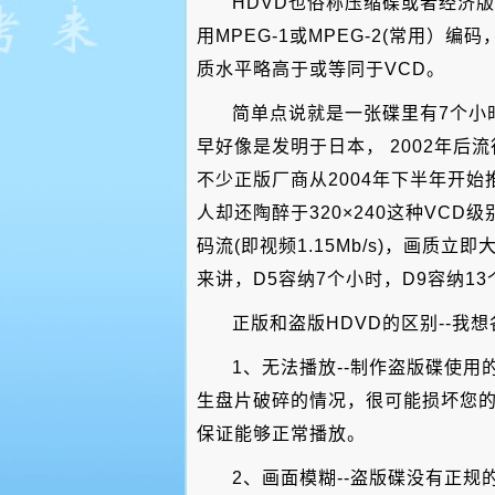
HDVD也俗称压缩碟或者经济版D
用MPEG-1或MPEG-2(常用）
质水平略高于或等同于VCD。
简单点说就是一张碟里有7个小
早好像是发明于日本， 2002年
不少正版厂商从2004年下半年开始
人却还陶醉于320×240这种VCD
码流(即视频1.15Mb/s)，画
来讲，D5容纳7个小时，D9容纳1
正版和盗版HDVD的区别--我
1、无法播放--制作盗版碟使
生盘片破碎的情况，很可能损坏您的
保证能够正常播放。
2、画面模糊--盗版碟没有正