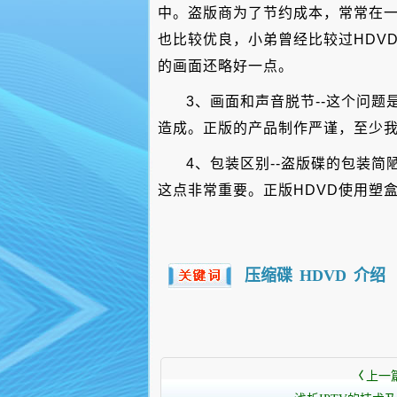
中。盗版商为了节约成本，常常在一
也比较优良，小弟曾经比较过HDV
的画面还略好一点。
3、画面和声音脱节--这个问
造成。正版的产品制作严谨，至少
4、包装区别--盗版碟的包装
这点非常重要。正版HDVD使用塑
压缩碟
HDVD
介绍
上一
〈