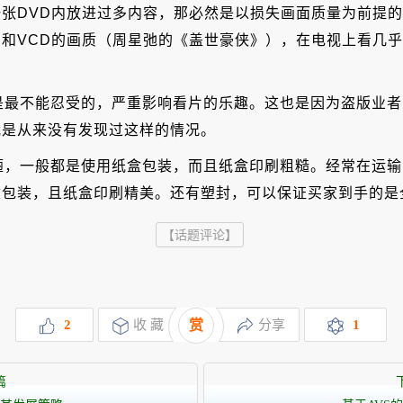
张DVD内放进过多内容，那必然是以损失画面质量为前提的
D和VCD的画质（周星弛的《盖世豪侠》），在电视上看几乎
题是最不能忍受的，严重影响看片的乐趣。这也是因为盗版业
我是从来没有发现过这样的情况。
简陋，一般都是使用纸盒包装，而且纸盒印刷粗糙。经常在运
盒包装，且纸盒印刷精美。还有塑封，可以保证买家到手的是
【话题评论】
2
收 藏
赏
分享
1
篇