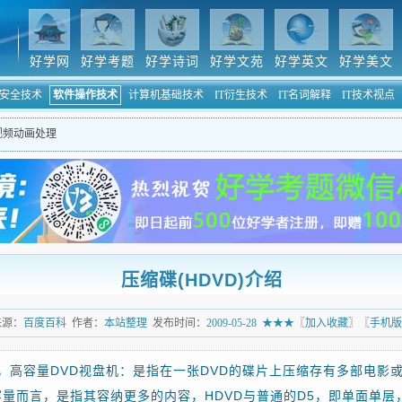
好学网
好学考题
好学诗词
好学文苑
好学英文
好学美文
安全技术
软件操作技术
计算机基础技术
IT衍生技术
IT名词解释
IT技术视点
视频动画处理
压缩碟(HDVD)介绍
来源：
百度百科
作者：
本站整理
发布时间：
2009-05-28
★★★
〖
加入收藏
〗〖
手机版
igh，高容量DVD视盘机：是指在一张DVD的碟片上压缩存有多部电影
量而言，是指其容纳更多的内容，HDVD与普通的D5，即单面单层，