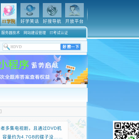
好学笑话
好搜导航
开放平台
IT学院
服务器技术
网站建设管理
IT考试认证
〗
或者多集电视剧，且通过DVD机
容量约为4.7GB的碟子没……