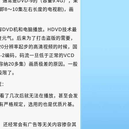
通常是DVD-9的（容量9.4G），采
(即8～10集左右长度的电视剧)，画
DVD机和电脑播放。HDVD技术最
恢复元气。后来为了打击盗版的需要，
720分辨率起步的高清视频的时候，国
G-2编码，码流一旦低于正常的VCD
盘容纳20多集）画质极差的原因。一般
极限了。
况：
者看了几次后就无法在播放，甚至会发
都有严格规定，选用的也是优质片基。
”。还经常会有广告等无关内容掺杂其