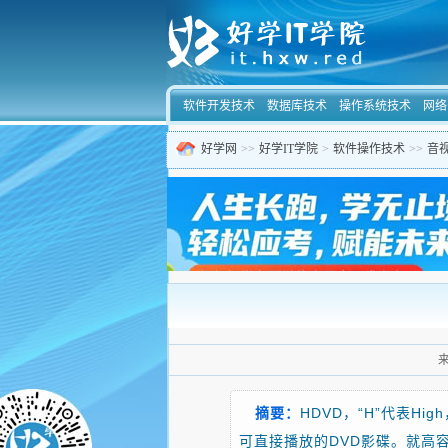
软件开发技术
数据库技术
操作系统技术
网络
好学网
>>
好学IT学院
>
软件操作技术
>>
音
摘要：
HDVD，“H”代表H
可直接播放的DVD影碟。就高容